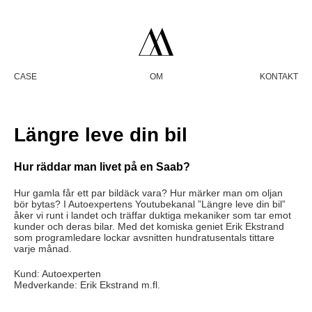
CASE
OM
KONTAKT
Längre leve din bil
Hur räddar man livet på en Saab?
Hur gamla får ett par bildäck vara? Hur märker man om oljan
bör bytas? I Autoexpertens Youtubekanal ”Längre leve din bil”
åker vi runt i landet och träffar duktiga mekaniker som tar emot
kunder och deras bilar. Med det komiska geniet Erik Ekstrand
som programledare lockar avsnitten hundratusentals tittare
varje månad.
Kund: Autoexperten
Medverkande: Erik Ekstrand m.fl.